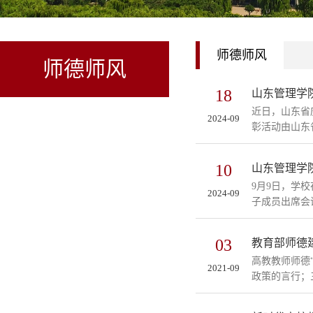
师德师风
师德师风
18
山东管理学
近日，山东省
2024-09
彰活动由山东
10
山东管理学
9月9日，学
2024-09
子成员出席会
03
教育部师德建
​高教教师师
2021-09
政策的言行；三